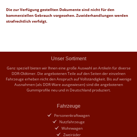
Die zur Verfügung gestellten Dokumente sind nicht für den
kommerziellen Gebrauch vorgesehen. Zuwiderhandlungen werden
strafrechtlich verfolgt.
Unser Sortiment
Ganz speziell bieten wir Ihnen eine große Auswahl an Artikeln für diverse
DDR-Oldtimer. Die angebotenen Teile auf den Seiten der einzelnen
Fahrzeuge erheben nicht den Anspruch auf Vollständigkeit. Bis auf wenige
Ausnahmen (als DDR-Ware ausgewiesen) sind die angebotenen
Gummiprofile neu und in Deutschland produziert.
Fahrzeuge
Personenkraftwagen
Nutzfahrzeuge
Wohnwagen
Zweiräder