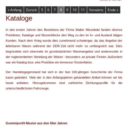
« Anfang
Zurück
5
6
7
8
9
10
11
Vorwärts
Ende »
Kataloge
In den ersten Jahren des Bestehens der Firma Walter Misselwitz fanden diverse
Preislisten, Kataloge und Musterblöcke den Weg zu den im In- und Ausland tätigen
Kunden. Nach dem Krieg wurde dies zunehmend schwieriger, da das Angebot der
lieferbaren Waren während der DDR-Zeit nicht mehr so umfangreich war. Dies
begründete sich einerseits im grundsätzlichen Warenangebot und andererseits in
der reglementierten Verteilung der Waren - besonders an private Firmen. Außerdem
war ein Katalog bzw. eine Preisliste ein immenser Kostenfaktor.
Der Handelsgegenstand hat sich in der fast 100-jährigen Geschichte der Firma
kaum geändert. Viele der in den Anfangsjahren gehandelten Artikel können wir bis
heute anbieten. Hinzugekommen sind zahlreiche Dichtungsprofile für die
unterschiedlichsten Fahrzeuge.
Gummiprofil-Muster aus den 50er Jahren