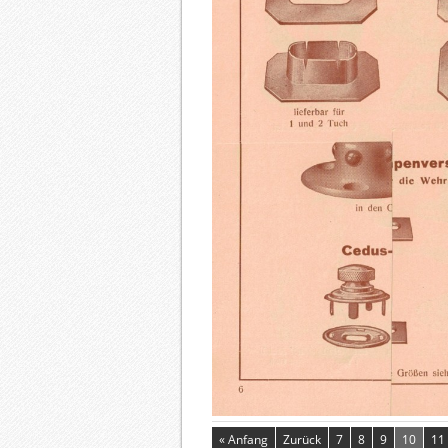
« Anfang
Zurück
7
8
9
10
11