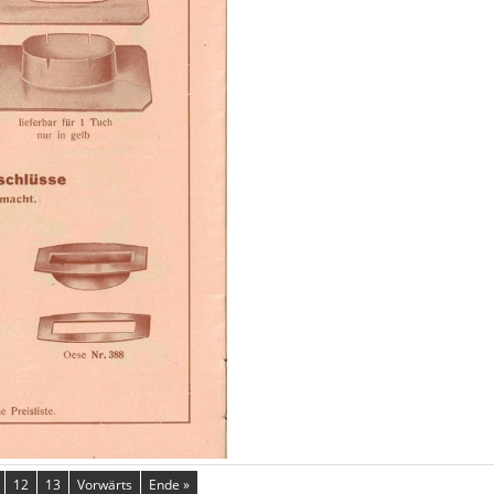
12
13
Vorwärts
Ende »