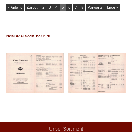
« Anfang
Zurück
2
3
4
5
6
7
8
Vorwärts
Ende »
Preisliste aus dem Jahr 1970
Unser Sortiment